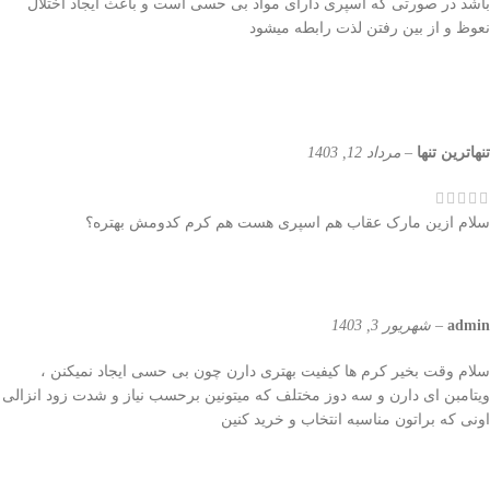
باشد در صورتی که اسپری دارای مواد بی حسی است و باعث ایجاد اختلال
نعوظ و از بین رفتن لذت رابطه میشود
تنهاترین تنها
–
مرداد 12, 1403
سلام ازین مارک عقاب هم اسپری هست هم کرم کدومش بهتره؟
admin
–
شهریور 3, 1403
سلام وقت بخیر کرم ها کیفیت بهتری دارن چون بی حسی ایجاد نمیکنن ،
ویتامبن ای دارن و سه دوز مختلف که میتونین برحسب نیاز و شدت زود انزالی
اونی که براتون مناسبه انتخاب و خرید کنین