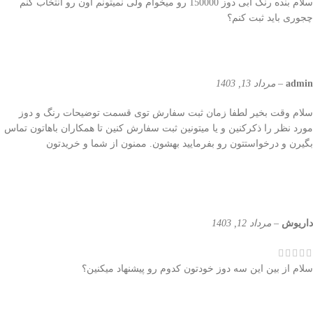
سلام بنده رنگ ابی دوز 150000 رو میخوام ولی نمیتونم اون رو انتخاب کنم
چجوری باید ثبت کنم؟
admin
–
مرداد 13, 1403
سلام وقت بخیر لطفا زمان ثبت سفارش توی قسمت توضیحات رنگ و دوز
مورد نظر را ذکرکنین و یا میتونین ثبت سفارش کنین تا همکاران باهاتون تماس
بگیرن و درخواستتون رو بفرمایید بهشون. ممنون از شما و خریدتون
داریوش
–
مرداد 12, 1403
سلام از بین این سه دوز خودتون کدوم رو پیشنهاد میکنین؟