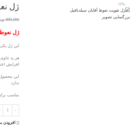
-11%
ژل نع
بزرگنمایی تصویر
890,000
توم
ژل نعوظ فور
این ژل یکی از
هر پد حاوی 
افزایش اعتم
این محصول ب
ندارد.
مناسب برای 
افزودن به