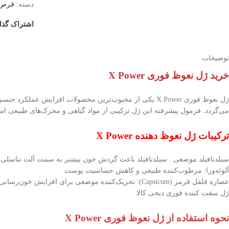
دسته:
قرص ه
اشتراک گذا
توضیحات
خرید ژل نعوظ فوری X Power
ژل نعوظ فوری X Power یکی از محبوب‌ترین محصولات افزای
می‌گردد. فرمول پیشرفته این ژل ترکیبی از مواد گیاهی و محرک‌های طبیعی اس
ترکیبات ژل نعوظ دهنده X Power
سیلدنافیلد موضعی : سیلدنافیلد باعث گردش خون بیشتر به سمت آلت تناسلی و 
آلوئه‌ورا: مرطوب‌کننده طبیعی و کاهش حساسیت پوست
عصاره فلفل قرمز (Capsicum): تحریک‌کننده موضعی برای افزایش خون‌رسانی این ترکیبات در کنار هم باعث می‌شوند تا نعوظ قوی، طبیعی و سریع حاصل شود.
ژل سفت کننده فوری دیجی کالا
نحوه استفاده از ژل نعوظ فوری X Power