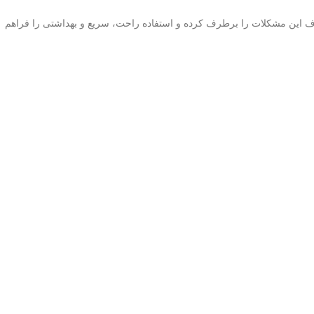
نیاز به مصرف خوراکی یا شستشو دارند و اثرشان موقتی و محدود است. ژل X Power با پدهای یک‌بار مصرف این مشکلات را برطرف کرده و استفاده راحت، سریع و بهداشتی را فراهم