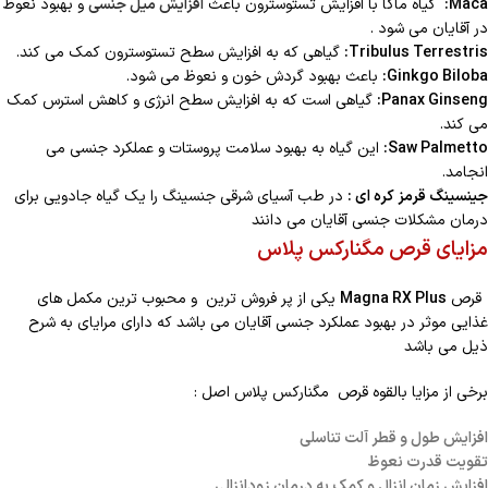
Maca:
گیاه ماکا با افزایش تستوسترون باعث
افزایش میل جنسی
و بهبود نعوظ
در آقایان می شود .
Tribulus Terrestris:
گیاهی که به افزایش سطح تستوسترون کمک می کند.
Ginkgo Biloba:
باعث بهبود گردش خون و نعوظ می شود.
Panax Ginseng:
گیاهی است که به افزایش سطح انرژی و کاهش استرس کمک
می کند.
Saw Palmetto:
این گیاه به بهبود سلامت پروستات و عملکرد جنسی می
انجامد.
جینسینگ قرمز کره ای :
در طب آسیای شرقی جنسینگ را یک گیاه جادویی برای
درمان مشکلات جنسی آقایان می دانند
مزایای قرص مگنارکس پلاس
قرص
Magna RX Plus
یکی از پر فروش ترین و محبوب ترین مکمل های
غذایی موثر در بهبود عملکرد جنسی آقایان می باشد که دارای مرایای به شرح
ذیل می باشد
برخی از مزایا بالقوه قرص مگنارکس پلاس اصل :
افزایش طول و قطر آلت تناسلی
تقویت قدرت نعوظ
افزایش زمان انزال و کمک به درمان زودانزالی