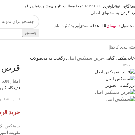
رد کردن به ناوبری
شگاه اینترنتی شب SHABSTOR
مجله
مطالب کاربران
مشاوره
تماس با ما
رد کردن به محتوای اصلی
محصول
0
تومان
0
علاقه مندی
ورود / ثبت نام
جستجو
ته بندی کالاها
خانه
مکمل گیاهی
قرص سمنکس اصل
بازگشت به محصولات
-16%
قرص 
امتیاز
5.00
از 5
بزرگنمایی تصویر
(دیدگاه کارب
1,480,000
تو
خرید قر
سمنکس یک ق
تقویت اسپر