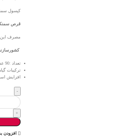
کپسول سمنکس
قرص سمنک
مصرف این م
کشورسازند
تعداد :90 عدد کپسول
ترکیبات گیا
افزایش اسپ
افزودن به