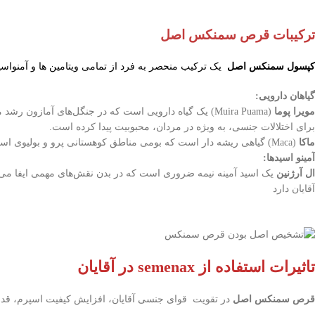
ترکیبات قرص سمنکس اصل
کپسول سمنکس
اصل
یک ترکیب منحصر به فرد از تمامی ویتامین ها و آمنواسی
گیاهان دارویی:
مویرا پوما
(Muira Puama) یک گیاه دارویی است که در جنگل‌های آما
برای اختلالات جنسی، به ویژه در مردان، محبوبیت پیدا کرده است.
ماکا
(Maca) گیاهی ریشه دار است که بومی مناطق کوهستانی پرو و بولیوی است.یکی از شناخته شده‌ترین خواص ماکا، افزایش میل جنسی و بهبود عملکرد جنسی و باروری در مردان و زنان است.
آمینو اسیدها:
ال آرژنین
یک اسید آمینه نیمه ضروری است که در بدن نقش‌های مهمی ایفا می‌
آقایان دارد
تاثیرات استفاده از semenax در آقایان
قرص سمنکس اصل
در تقویت قوای جنسی آقایان، افزایش کیفیت اسپرم، قد