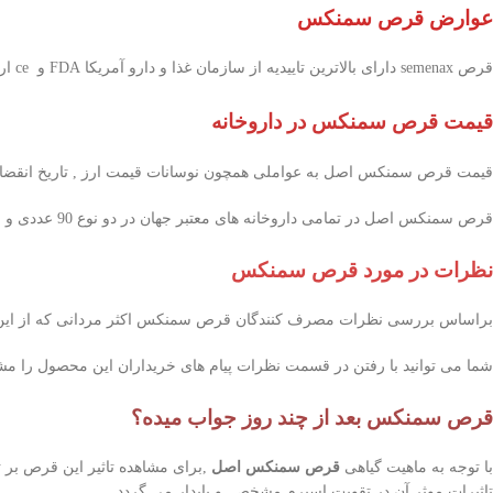
عوارض قرص سمنکس
قرص semenax دارای بالاترین تاییدیه از سازمان غذا و دارو آمریکا FDA و ce اروپا می باشد و فاقد هرگونه عوارض جدی میباشد و مصرف آن فقط به افرادی که به
قیمت قرص سمنکس در داروخانه
قیمت قرص سمنکس اصل به عواملی همچون نوسانات قیمت ارز , تاریخ انقضا
قرص سمنکس اصل در تمامی داروخانه های معتبر جهان در دو نوع 90 عددی و 120 عددی به عنوان یک مولتی ویتامین برای تقویت اسپرم تولید و عرضه می شود که دارای تفاوت قیمت هستند
نظرات در مورد قرص سمنکس
براساس بررسی نظرات مصرف کنندگان قرص سمنکس اکثر مردانی که از این مولت
شما می توانید با رفتن در قسمت نظرات پیام های خریداران این محصول را مشا
قرص سمنکس بعد از چند روز جواب میده؟
با توجه به ماهیت گیاهی
قرص سمنکس اصل
تاثیرات موثر آن در تقویت اسپرم مشخص و پایدار می گردد.