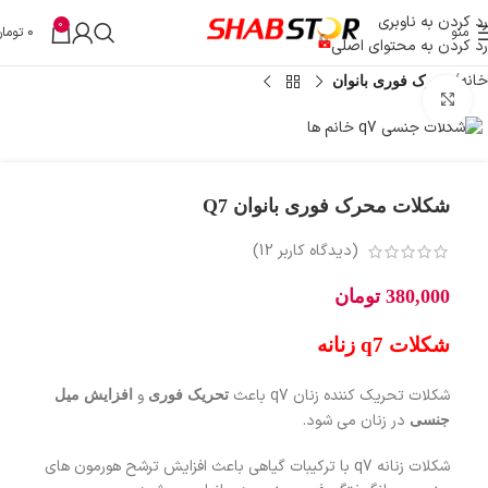
رد کردن به ناوبری
0
منو
0
تومان
رد کردن به محتوای اصلی
خانه
محرک فوری بانوان
بزرگنمایی تصویر
شکلات محرک فوری بانوان Q7
(دیدگاه کاربر
12
)
380,000
تومان
شکلات q7 زنانه
شکلات تحریک کننده زنان q7 باعث
و
تحریک فوری
افزایش میل
در زنان می شود.
جنسی
شکلات زنانه q7 با ترکیبات گیاهی باعث افزایش ترشح هورمون های