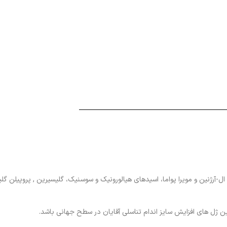
ال-آرژنین و مویرا پواما، اسیدهای هیالورونیک و سوسنیک، گلیسیرین , پروپیلن گ
ین ژل های افزایش سایز اندام تناسلی آقایان در سطح جهانی باشد.