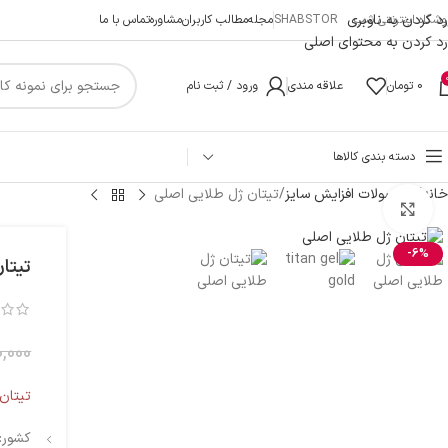
رد کردن به ناوبری
شگاه اینترنتی شب SHABSTOR
مجله
مطالب کاربران
مشاوره
تماس با ما
رد کردن به محتوای اصلی
0
تومان
علاقه مندی
ورود / ثبت نام
دسته بندی کالاها
خانه
محصولات افزایش سایز
تیتان ژل طلایی اصلی
بزرگنمایی تصویر
-6%
تیتا
0,000
تیتان
کشور: