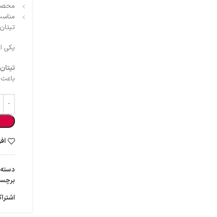
محصول
مناسب
تیتان
یکی از
تیتان
باعث ا
اف
دسته:
برچس
اشتراک