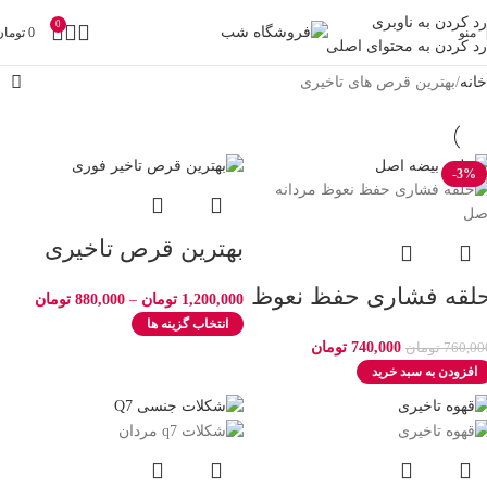
رد کردن به ناوبری
0
منو
0
تومان
رد کردن به محتوای اصلی
خانه
بهترین قرص های تاخیری
-3%
بهترین قرص تاخیری
فوری
لقه فشاری حفظ نعوظ
1,200,000
تومان
–
880,000
تومان
 انزال
انتخاب گزینه ها
740,000
تومان
760,00
تومان
افزودن به سبد خرید