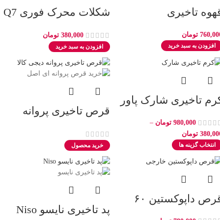
هوه تاخیری
شکلات محرک فوری Q7
مردان
760,00
تومان
380,000
تومان
افزودن به سبد خرید
افزودن به سبد خرید
رم تاخیری شارک پاور
قرص تاخیری پروانه
صل
980,000
تومان
–
(پاپلی)
380,00
تومان
انتخاب گزینه ها
خرید محصول
رص داپوکستین ۶۰
پد تاخیری نایسو Niso